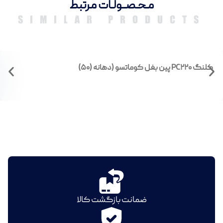
مـحـصــولـات مرتبط
SIMILAR PRODUCTS
کلنگ PC۲۲۰ پین بغل کوماتسو (دهانه (۵۰)
ضمانت بازگشت کالا