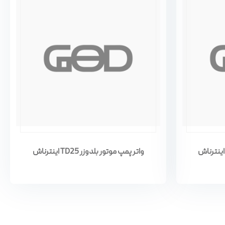
واتر پمپ موتور بلدوزر TD25 اینترناش