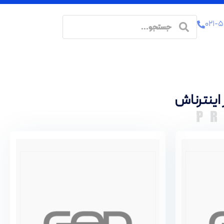
۰۲۱-۵
اینترناش
P