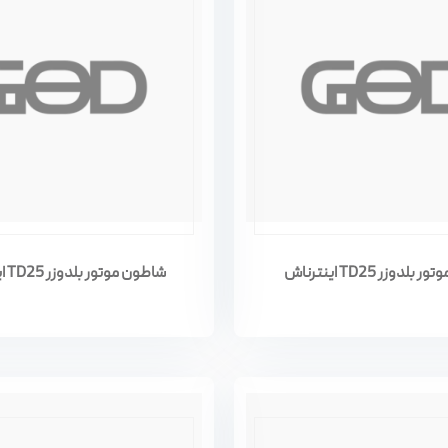
لدوزر TD25 اینترناش
شاطون موتور بلدوزر TD25 اینترناش