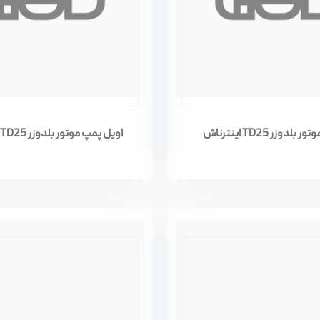
لدوزر TD25 اینترناش
اویل پمپ موتور بلدوزر TD25 اینترناش