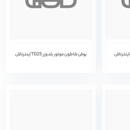
بوش شاطون موتور بلدوزر TD25 اینترناش