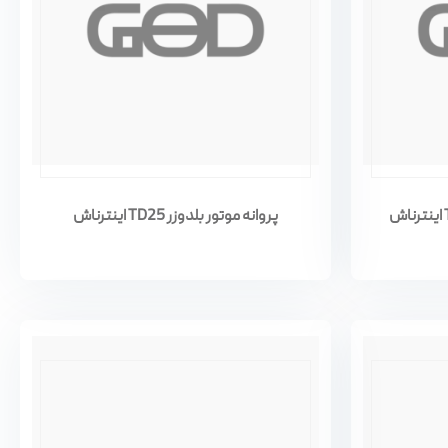
پروانه موتور بلدوزر TD25 اینترناش