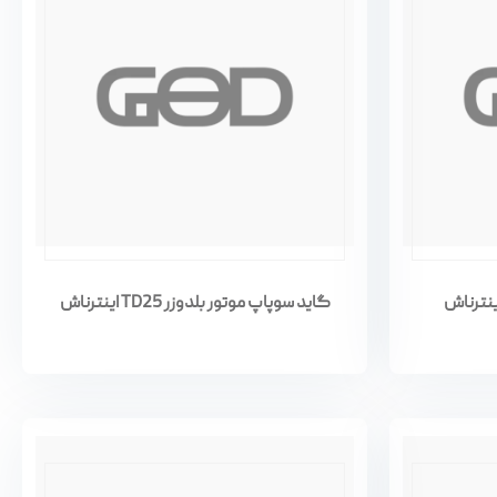
گاید سوپاپ موتور بلدوزر TD25 اینترناش