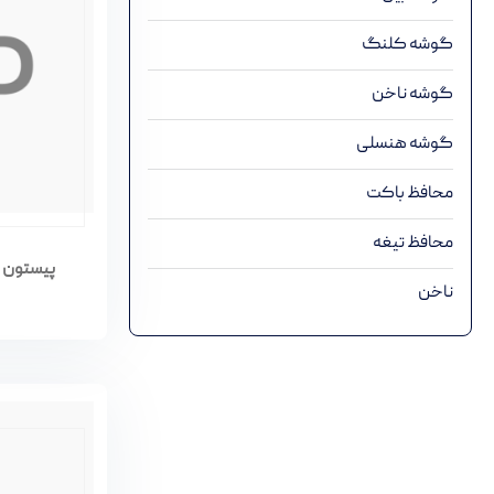
گوشه کلنگ
گوشه ناخن
گوشه هنسلی
محافظ باکت
محافظ تیغه
پیستون موتور ب
ناخن