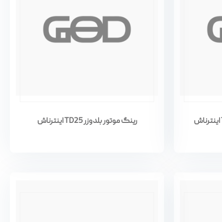
رینگ موتور بلدوزر TD25 اینترناش