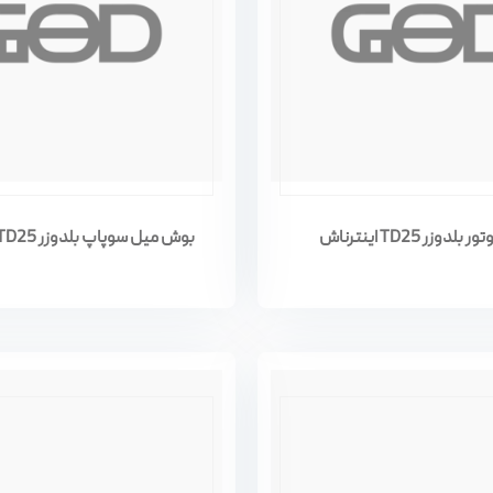
دوزر TD25 اینترناش
بوش میل سوپاپ بلدوزر TD25 اینترناش