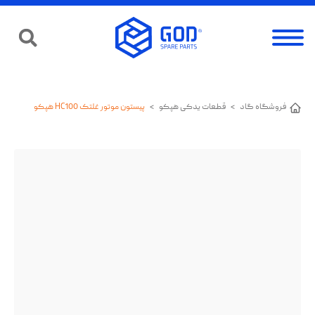
فروشگاه گاد
>
قطعات یدکی هپکو
>
پیستون موتور غلتک HC100 هپکو