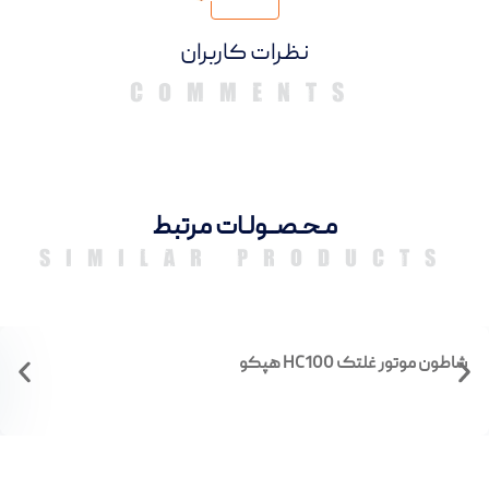
دیدگاهها
مـحـصــولـات مرتبط
SIMILAR PRODUCTS
شاطون موتور غلتک HC100 هپکو