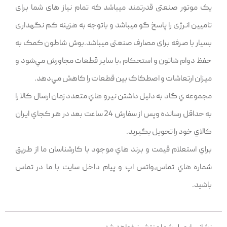
یک موتور صنعتی قدرتمند میباشد که تمام نیاز های شما برای
تامیین انرژی را پاسخ گو میباشد و باتوجه به هزینه کم نگهداری
بسیار با صرفه برای مصارف صنعتی میباشد.بوش شاطون کمک به
حفظ دوام شاتون و استحکام ,با ساير قطعات مجاورش مي‌شود و
ميزان ارتعاشات و اصطکاک بين قطعات را کاهش مي‌دهد.
مجموعه ي گاد به دليل داشتن نيرو هاي متعدد زمان ارسال کالا را
به حداقل رسانده وپس از سفارش 24 ساعت بعد در هر کجاي ايران
کالاي خود را تحويل بگيريد.
براي استعلام قيمت و برند هاي موجود با کارشناسان ما از طريق
شماره هاي تماس,واتس اپ و پيام داخل سايت با ما در تماس
باشيد.