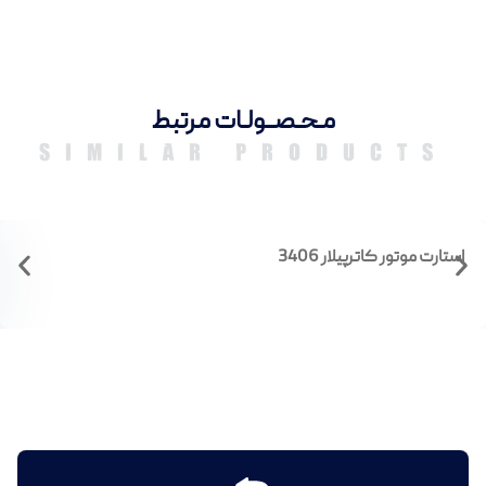
مـحـصــولـات مرتبط
SIMILAR PRODUCTS
استارت موتور کاترپیلار 3406