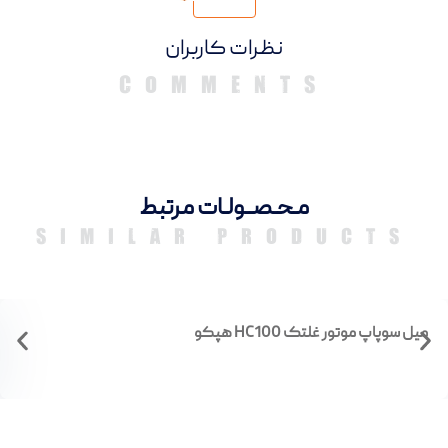
دیدگاهها
مـحـصــولـات مرتبط
SIMILAR PRODUCTS
میل سوپاپ موتور غلتک HC100 هپکو