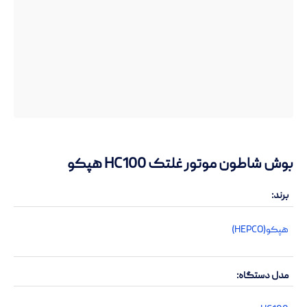
بوش شاطون موتور غلتک HC100 هپکو
برند
هپکو(HEPCO)
مدل دستگاه