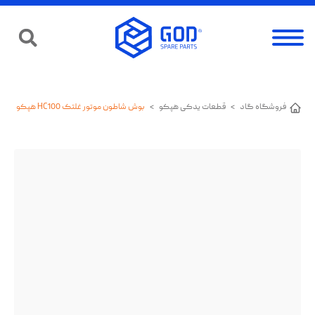
فروشگاه گاد
>
قطعات یدکی هپکو
>
بوش شاطون موتور غلتک HC100 هپکو