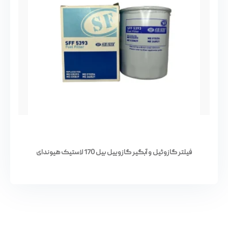
فیلتر گازوئیل و آبگیر گازوییل بیل 170 لاستیک هیوندای