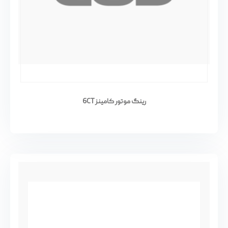
رینگ موتور کامینز 6CT