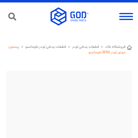
فروشگاه گاد
>
قطعات یدکی لودر
>
قطعات یدکی لودر کوماتسو
>
پیستون
موتور لودر W90 کوماتسو