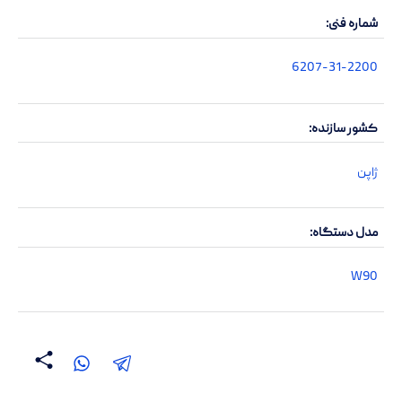
شماره فنی
6207-31-2200
کشور سازنده
ژاپن
مدل دستگاه
W90