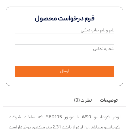
فرم درخواست محصول
نام و نام خانوادگی
شماره تماس
ارسال
توضیحات
نظرات (0)
لودر کوماتسو W90 با موتور S6D105 که ساخت شرکت
کوماتسو میباشد.این لودر از باکت 2.31 متر مکعبی برخودار است