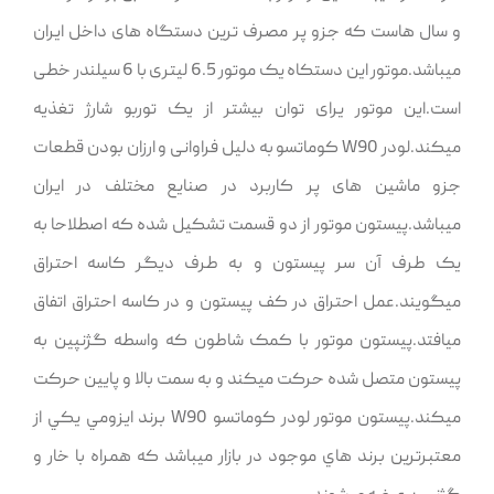
و سال هاست که جزو پر مصرف ترین دستگاه های داخل ایران
میباشد.موتور این دستکاه یک موتور 6.5 لیتری با 6 سیلندر خطی
است.این موتور یرای توان بیشتر از یک توربو شارژ تغذیه
میکند.لودر W90 کوماتسو به دلیل فراوانی و ارزان بودن قطعات
جزو ماشین های پر کاربرد در صنایع مختلف در ایران
میباشد.پيستون موتور از دو قسمت تشکيل شده که اصطلاحا به
يک طرف آن سر پيستون و به طرف ديگر کاسه احتراق
ميگويند.عمل احتراق در کف پيستون و در کاسه احتراق اتفاق
ميافتد.پيستون موتور با کمک شاطون که واسطه گژنپين به
پيستون متصل شده حرکت ميکند و به سمت بالا و پايين حرکت
ميکند.پيستون موتور لودر کوماتسو W90 برند ايزومي يکي از
معتبرترين برند هاي موجود در بازار ميباشد که همراه با خار و