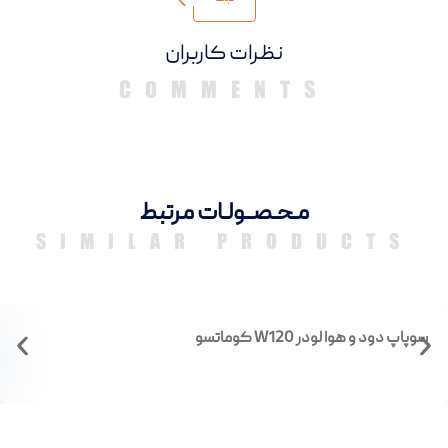
دیدگاهها
مـحـصــولـات مرتبط
SIMILAR PRODUCTS
سوپاپ دود و هوا لودر W120 کوماتسو