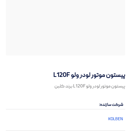
پیستون موتور لودر ولو L120F
پیستون موتور لودر ولو L120F برند کلبن
شرکت سازنده
KOLBEN