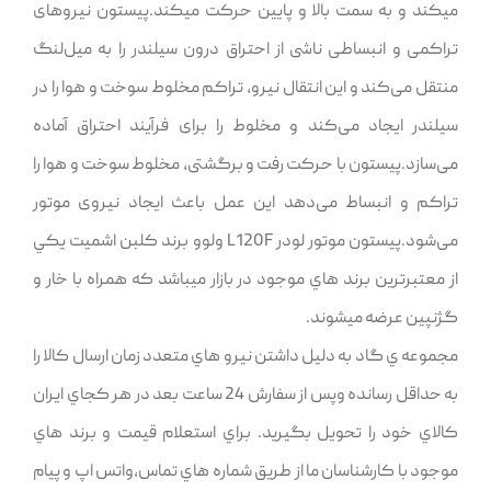
ميکند و به سمت بالا و پايين حرکت ميکند.پیستون نیروهای
تراکمی و انبساطی ناشی از احتراق درون سیلندر را به میل‌لنگ
منتقل می‌کند و این انتقال نیرو، تراکم مخلوط سوخت و هوا را در
سیلندر ایجاد می‌کند و مخلوط را برای فرآیند احتراق آماده
می‌سازد.پیستون با حرکت رفت و برگشتی، مخلوط سوخت و هوا را
تراکم و انبساط می‌دهد این عمل باعث ایجاد نیروی موتور
می‌شود.پيستون موتور لودر L120F ولوو برند کلبن اشمیت يکي
از معتبرترين برند هاي موجود در بازار ميباشد که همراه با خار و
گژنپين عرضه ميشوند.
مجموعه ي گاد به دليل داشتن نيرو هاي متعدد زمان ارسال کالا را
به حداقل رسانده وپس از سفارش 24 ساعت بعد در هر کجاي ايران
کالاي خود را تحويل بگيريد. براي استعلام قيمت و برند هاي
موجود با کارشناسان ما از طريق شماره هاي تماس,واتس اپ و پيام