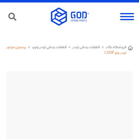
فروشگاه گاد
>
قطعات یدکی لودر
>
قطعات یدکی لودر ولوو
>
پیستون موتور
لودر ولو L120F