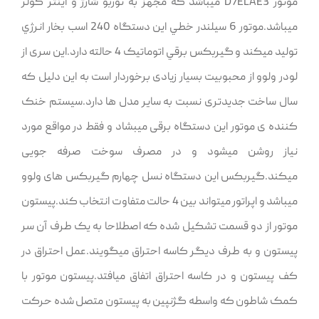
موتور D7ELAE3 ميباشد که مجهز به توربو شارژ و اينتر کولر
ميباشد.موتور 6 سيلندر خطي اين دستگاه 240 اسب بخار انرژي
توليد ميکند و گيربکس برقي اتوماتيک 4 حالته دارد.این سری از
لودر ولوو از محبوبیت بسیار زیادی برخوردار است به این دلیل که
سال ساخت جدیدتری نسبت به سایر مدل ها دارد.سیستم خنک
کننده ی موتور این دستگاه برقی میبشاد و فقط در مواقع مورد
نیاز روشن میشود و در مصرف سوخت صرفه جویی
میکند.گیربکس این دستگاه نسل چهارم گیربکس های ولوو
میباشد و اپراتور میتواند بین 4 حالت متفاوت انتخاب کند.پيستون
موتور از دو قسمت تشکيل شده که اصطلاحا به يک طرف آن سر
پيستون و به طرف ديگر کاسه احتراق ميگويند.عمل احتراق در
کف پيستون و در کاسه احتراق اتفاق ميافتد.پيستون موتور با
کمک شاطون که واسطه گژنپين به پيستون متصل شده حرکت