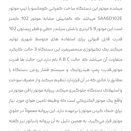
میشده.موتور این دستگاه ساخت کمپانی کوماتسو با تیپ موتور
SAA6D102E میباشد که کمابیش مشابه موتور 102 کمنز
است.این موتور 5.9 لیتری با شش سیلندر خطی و قطر پیستون 102
قدرت قابل قبولی برای استفاده های متوسط شهری تولید
میکند.یک تکنولوژی منحصربفرد این دستگاه 3 حالت کارکرد
متفاوت آن میباشد که حالت A B C نام دارد.این حالت ها قدرت
موتور,قدرت پمپ هیدرولیک و سیستم فشار روغن دستگاه را
مطابق با حالتی که در آن قراردارد تنظیم میکند و از مصرف سوخت
و استهلاک دستگاه جلوگیری میکند.پروانه موتور يا فن موتور در
واقع يک موتور الکتريکي است که وظيفه تامين هواي مورد نياز
براي خنک‌ کردن موتور را برعهده دارد. اين پروانه معمولاً در جلوي
موتور قرار مي‌گيرد. به همين دليل به آن پروانه رادياتور نيز گفته