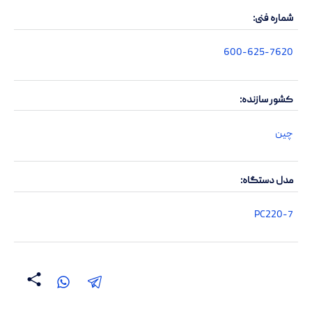
شماره فنی
600-625-7620
کشور سازنده
چین
مدل دستگاه
PC220-7