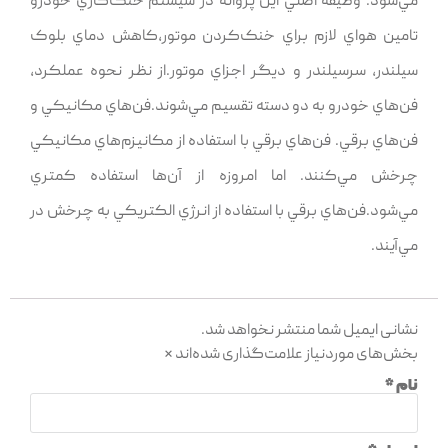
مي‌شود. وظيفه اصلي اين پروانه در سيستم خنک‌کاري خودرو
تامين هواي لازم براي خنک‌کردن موتور,کاهش دماي بلوک
سيلندر، سرسيلندر و ديگر اجزاي موتور.از نظر نحوه عملکرد،
فن‌هاي خودرو به دو دسته تقسيم مي‌شوند.فن‌هاي مکانيکي و
فن‌هاي برقي. فن‌هاي برقي با استفاده از مکانيزم‌هاي مکانيکي
چرخش مي‌کنند. اما امروزه از آن‌ها استفاده کمتري
مي‌شود.فن‌هاي برقي با استفاده از انرژي الکتريکي به چرخش در
مي‌آيند.
نشانی ایمیل شما منتشر نخواهد شد.
بخش‌های موردنیاز علامت‌گذاری شده‌اند
*
نام
*