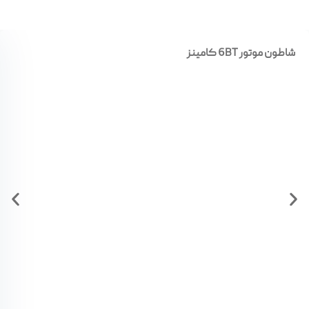
شاطون موتور 6BT کامینز