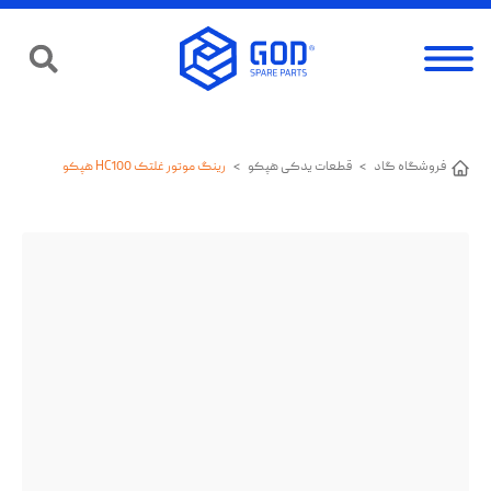
فروشگاه گاد
>
قطعات یدکی هپکو
>
رینگ موتور غلتک HC100 هپکو