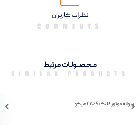
دیدگاهها
مـحـصــولـات مرتبط
SIMILAR PRODUCTS
پروانه موتور غلتک CA25 هپکو