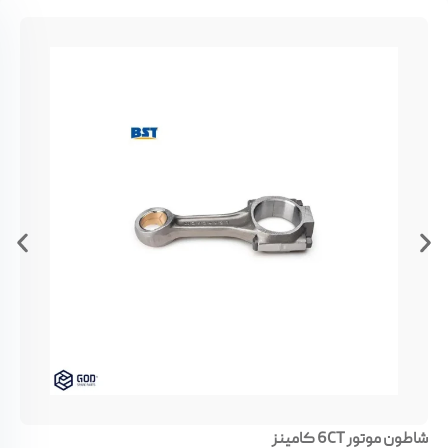
شاطون موتور 6CT کامینز