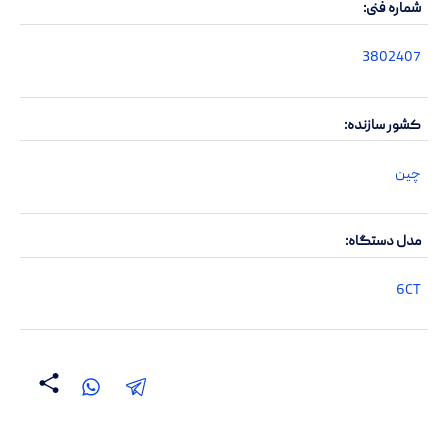
شماره فنی
3802407
کشور سازنده
چین
مدل دستگاه
6CT