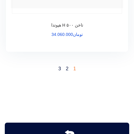
ناخن ۵۰۰ H هیوندا
تومان
34.060.000
3
2
1